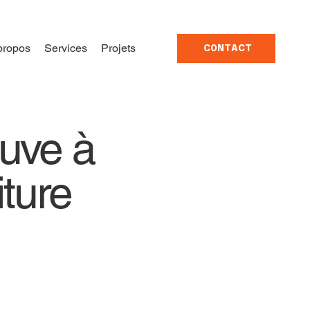
propos
Services
Projets
CONTACT
euve à
ture