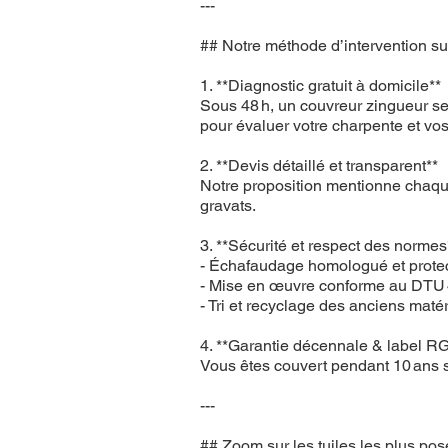
---
## Notre méthode d’intervention s
1. **Diagnostic gratuit à domicile**
Sous 48 h, un couvreur zingueur s
pour évaluer votre charpente et vo
2. **Devis détaillé et transparent**
Notre proposition mentionne chaque 
gravats.
3. **Sécurité et respect des normes
- Échafaudage homologué et protec
- Mise en œuvre conforme au DTU 40
- Tri et recyclage des anciens maté
4. **Garantie décennale & label R
Vous êtes couvert pendant 10 ans su
---
## Zoom sur les tuiles les plus p