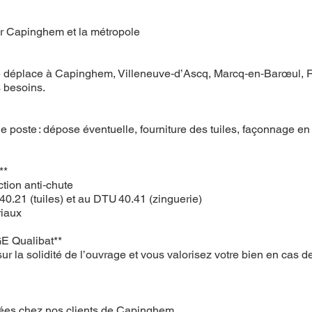
ur Capinghem et la métropole
e déplace à Capinghem, Villeneuve‑d’Ascq, Marcq‑en‑Barœul, 
s besoins.
poste : dépose éventuelle, fourniture des tuiles, façonnage en 
**
tion anti‑chute
.21 (tuiles) et au DTU 40.41 (zinguerie)
riaux
GE Qualibat**
r la solidité de l’ouvrage et vous valorisez votre bien en cas d
osées chez nos clients de Capinghem