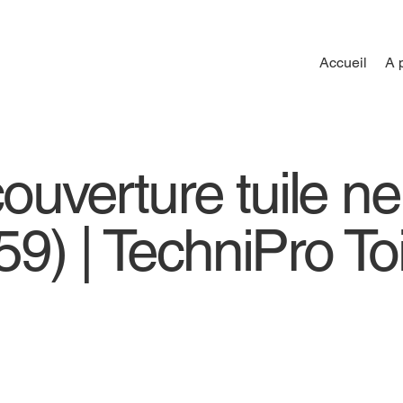
Accueil
A 
couverture tuile n
) | TechniPro Toi