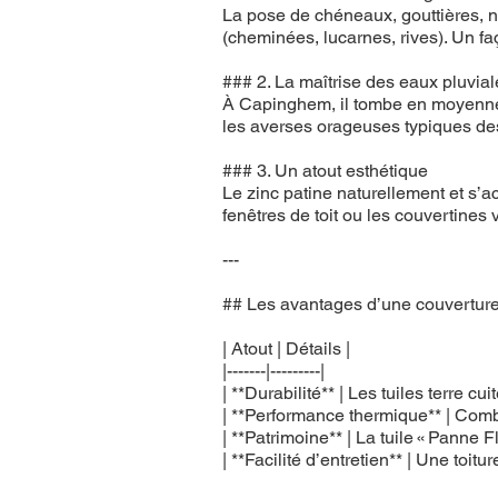
La pose de chéneaux, gouttières, no
(cheminées, lucarnes, rives). Un f
### 2. La maîtrise des eaux pluvial
À Capinghem, il tombe en moyenne 
les averses orageuses typiques des
### 3. Un atout esthétique
Le zinc patine naturellement et s’
fenêtres de toit ou les couvertines 
---
## Les avantages d’une couverture
| Atout | Détails |
|-------|---------|
| **Durabilité** | Les tuiles terre 
| **Performance thermique** | Combi
| **Patrimoine** | La tuile « Panne Fl
| **Facilité d’entretien** | Une toit