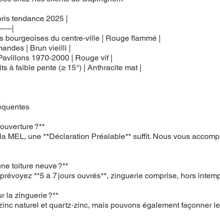
oris tendance 2025 |
-----|
ons bourgeoises du centre‑ville | Rouge flammé |
andes | Brun vieilli |
 Pavillons 1970‑2000 | Rouge vif |
ts à faible pente (≥ 15°) | Anthracite mat |
réquentes
couverture ?**
a MEL, une **Déclaration Préalable** suffit. Nous vous acco
e toiture neuve ?**
révoyez **5 à 7 jours ouvrés**, zinguerie comprise, hors intemp
r la zinguerie ?**
zinc naturel et quartz‑zinc, mais pouvons également façonner le