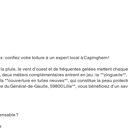
 : confiez votre toiture à un expert local à Capinghem !
a pluie, le vent d’ouest et de fréquentes gelées mettent chaque
deux métiers complémentaires entrent en jeu : la **zinguerie**, 
la **couverture en tuiles neuves**, qui constitue la peau protectr
ce du Général‑de‑Gaulle, 59800 Lille**, vous bénéficiez d’un savo
pensable ?
e