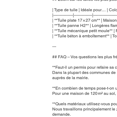
| Type de tuile | Idéale pour… | Col
|---------------|--------------|------------------
| **Tuile plate 17 × 27 cm** | Mais
| **Tuile panne H2** | Longères flam
| **Tuile mécanique petit moule** |
| **Tuile béton à emboîtement** | Toi
---
## FAQ – Vos questions les plus f
**Faut‑il un permis pour refaire sa 
Dans la plupart des communes de l
auprès de la mairie.
**En combien de temps pose‑t‑on un
Pour une maison de 120 m² au sol, p
**Quels matériaux utilisez‑vous pou
Nous travaillons principalement le 
demande.