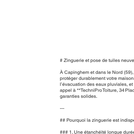
# Zinguerie et pose de tuiles neuves
À Capinghem et dans le Nord (59), l
protéger durablement votre maison, 
l’évacuation des eaux pluviales, et 
appel à **TechniPro Toiture, 34 Pla
garanties solides.
---
## Pourquoi la zinguerie est indis
### 1. Une étanchéité longue duré