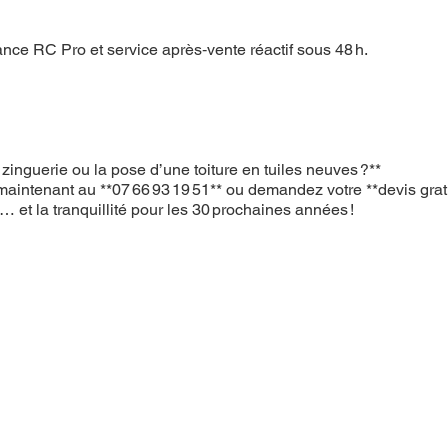
ance RC Pro et service après‑vente réactif sous 48 h.
inguerie ou la pose d’une toiture en tuiles neuves ?**
aintenant au **07 66 93 19 51** ou demandez votre **devis gratu
… et la tranquillité pour les 30 prochaines années !