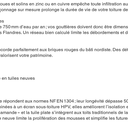
ues et solins en zinc ou en cuivre empêche toute infiltration a
açonnage sur mesure prolonge la durée de vie de votre toiture d
es
750 mm d’eau par an ; vos gouttières doivent donc être dimen
 Flandres. Un réseau bien calculé limite les débordements et do
accorde parfaitement aux briques rouges du bâti nordiste. Des d
valorisent votre patrimoine.
 en tuiles neuves
cuite répondent aux normes NF EN 1304 ; leur longévité dépasse 50
nées à un écran sous‑toiture HPV, elles améliorent l’isolation et
amande » et la tuile plate s’intègrent aux toits traditionnels de la 
ure neuve limite la prolifération des mousses et simplifie les futur