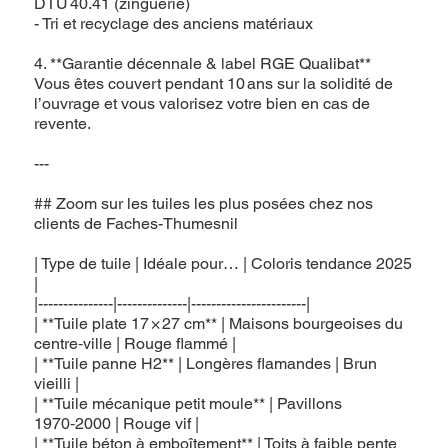
DTU 40.41 (zinguerie)
- Tri et recyclage des anciens matériaux
4. **Garantie décennale & label RGE Qualibat**
Vous êtes couvert pendant 10 ans sur la solidité de
l’ouvrage et vous valorisez votre bien en cas de
revente.
---
## Zoom sur les tuiles les plus posées chez nos
clients de Faches-Thumesnil
| Type de tuile | Idéale pour… | Coloris tendance 2025
|
|---------------|--------------|-----------------------|
| **Tuile plate 17 × 27 cm** | Maisons bourgeoises du
centre‑ville | Rouge flammé |
| **Tuile panne H2** | Longères flamandes | Brun
vieilli |
| **Tuile mécanique petit moule** | Pavillons
1970‑2000 | Rouge vif |
| **Tuile béton à emboîtement** | Toits à faible pente