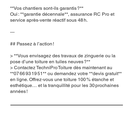
**Vos chantiers sont‑ils garantis ?**
Oui : **garantie décennale**, assurance RC Pro et
service après‑vente réactif sous 48 h.
---
## Passez à l’action !
> **Vous envisagez des travaux de zinguerie ou la
pose d’une toiture en tuiles neuves ?**
> Contactez TechniPro Toiture dès maintenant au
**07 66 93 19 51** ou demandez votre **devis gratuit**
en ligne. Offrez‑vous une toiture 100 % étanche et
esthétique… et la tranquillité pour les 30 prochaines
années !