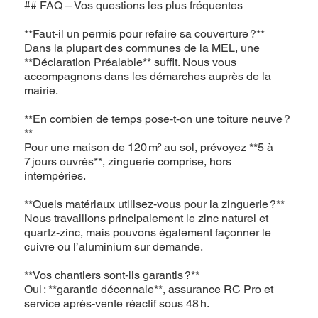
## FAQ – Vos questions les plus fréquentes
**Faut‑il un permis pour refaire sa couverture ?**
Dans la plupart des communes de la MEL, une
**Déclaration Préalable** suffit. Nous vous
accompagnons dans les démarches auprès de la
mairie.
**En combien de temps pose‑t‑on une toiture neuve ?
**
Pour une maison de 120 m² au sol, prévoyez **5 à
7 jours ouvrés**, zinguerie comprise, hors
intempéries.
**Quels matériaux utilisez‑vous pour la zinguerie ?**
Nous travaillons principalement le zinc naturel et
quartz‑zinc, mais pouvons également façonner le
cuivre ou l’aluminium sur demande.
**Vos chantiers sont‑ils garantis ?**
Oui : **garantie décennale**, assurance RC Pro et
service après‑vente réactif sous 48 h.