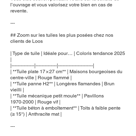
l’ouvrage et vous valorisez votre bien en cas de
revente.
---
## Zoom sur les tuiles les plus posées chez nos
clients de Loos
| Type de tuile | Idéale pour… | Coloris tendance 2025
|
|---------------|--------------|-----------------------|
| **Tuile plate 17 × 27 cm** | Maisons bourgeoises du
centre‑ville | Rouge flammé |
| **Tuile panne H2** | Longères flamandes | Brun
vieilli |
| **Tuile mécanique petit moule** | Pavillons
1970‑2000 | Rouge vif |
| **Tuile béton à emboîtement** | Toits à faible pente
(≥ 15°) | Anthracite mat |
---