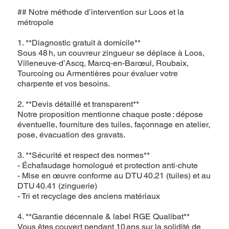
## Notre méthode d’intervention sur Loos et la
métropole
1. **Diagnostic gratuit à domicile**
Sous 48 h, un couvreur zingueur se déplace à Loos,
Villeneuve‑d’Ascq, Marcq‑en‑Barœul, Roubaix,
Tourcoing ou Armentières pour évaluer votre
charpente et vos besoins.
2. **Devis détaillé et transparent**
Notre proposition mentionne chaque poste : dépose
éventuelle, fourniture des tuiles, façonnage en atelier,
pose, évacuation des gravats.
3. **Sécurité et respect des normes**
- Échafaudage homologué et protection anti‑chute
- Mise en œuvre conforme au DTU 40.21 (tuiles) et au
DTU 40.41 (zinguerie)
- Tri et recyclage des anciens matériaux
4. **Garantie décennale & label RGE Qualibat**
Vous êtes couvert pendant 10 ans sur la solidité de