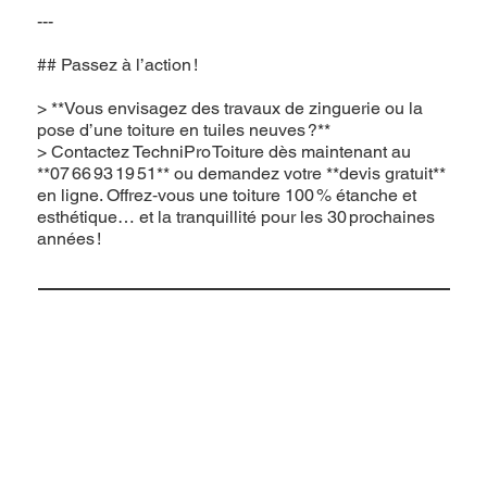
---
## Passez à l’action !
> **Vous envisagez des travaux de zinguerie ou la
pose d’une toiture en tuiles neuves ?**
> Contactez TechniPro Toiture dès maintenant au
**07 66 93 19 51** ou demandez votre **devis gratuit**
en ligne. Offrez‑vous une toiture 100 % étanche et
esthétique… et la tranquillité pour les 30 prochaines
années !