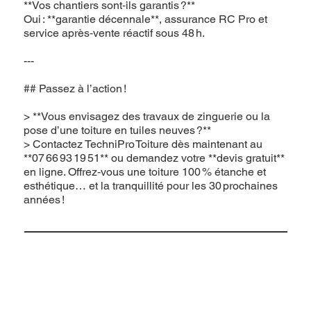
**Vos chantiers sont‑ils garantis ?**
Oui : **garantie décennale**, assurance RC Pro et
service après‑vente réactif sous 48 h.
---
## Passez à l’action !
> **Vous envisagez des travaux de zinguerie ou la
pose d’une toiture en tuiles neuves ?**
> Contactez TechniPro Toiture dès maintenant au
**07 66 93 19 51** ou demandez votre **devis gratuit**
en ligne. Offrez‑vous une toiture 100 % étanche et
esthétique… et la tranquillité pour les 30 prochaines
années !