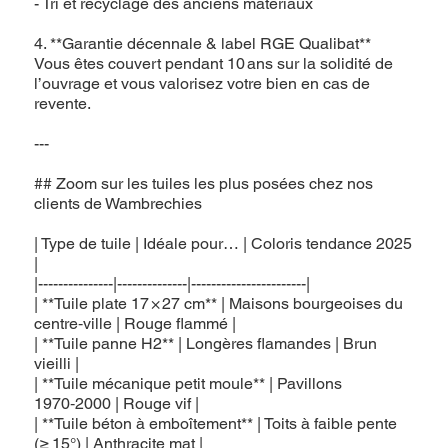
- Tri et recyclage des anciens matériaux
4. **Garantie décennale & label RGE Qualibat**
Vous êtes couvert pendant 10 ans sur la solidité de
l’ouvrage et vous valorisez votre bien en cas de
revente.
---
## Zoom sur les tuiles les plus posées chez nos
clients de Wambrechies
| Type de tuile | Idéale pour… | Coloris tendance 2025
|
|---------------|--------------|-----------------------|
| **Tuile plate 17 × 27 cm** | Maisons bourgeoises du
centre‑ville | Rouge flammé |
| **Tuile panne H2** | Longères flamandes | Brun
vieilli |
| **Tuile mécanique petit moule** | Pavillons
1970‑2000 | Rouge vif |
| **Tuile béton à emboîtement** | Toits à faible pente
(≥ 15°) | Anthracite mat |