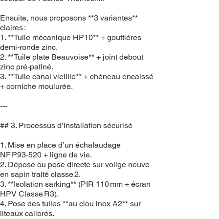
Ensuite, nous proposons **3 variantes**
claires :
1. **Tuile mécanique HP10** + gouttières
demi‑ronde zinc.
2. **Tuile plate Beauvoise** + joint debout
zinc pré‑patiné.
3. **Tuile canal vieillie** + chéneau encaissé
+ corniche moulurée.
---
## 3. Processus d’installation sécurisé
1. Mise en place d’un échafaudage
NF P93‑520 + ligne de vie.
2. Dépose ou pose directe sur volige neuve
en sapin traité classe 2.
3. **Isolation sarking** (PIR 110 mm + écran
HPV Classe R3).
4. Pose des tuiles **au clou inox A2** sur
liteaux calibrés.