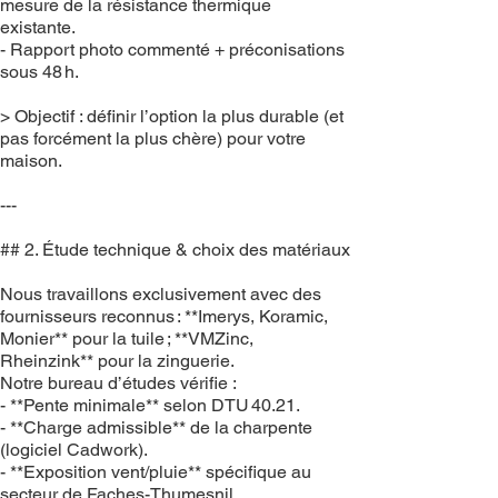
mesure de la résistance thermique
existante.
- Rapport photo commenté + préconisations
sous 48 h.
> Objectif : définir l’option la plus durable (et
pas forcément la plus chère) pour votre
maison.
---
## 2. Étude technique & choix des matériaux
Nous travaillons exclusivement avec des
fournisseurs reconnus : **Imerys, Koramic,
Monier** pour la tuile ; **VMZinc,
Rheinzink** pour la zinguerie.
Notre bureau d’études vérifie :
- **Pente minimale** selon DTU 40.21.
- **Charge admissible** de la charpente
(logiciel Cadwork).
- **Exposition vent/pluie** spécifique au
secteur de Faches-Thumesnil.