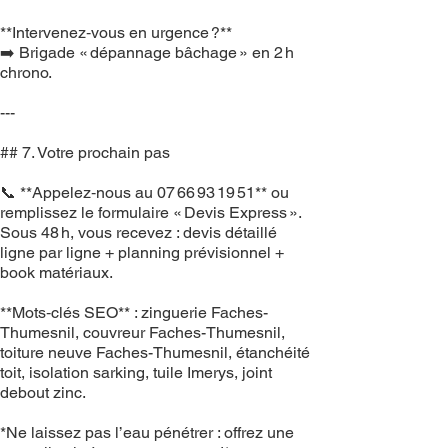
**Intervenez‑vous en urgence ?**
➡️ Brigade « dépannage bâchage » en 2 h
chrono.
---
## 7. Votre prochain pas
📞 **Appelez‑nous au 07 66 93 19 51** ou
remplissez le formulaire « Devis Express ».
Sous 48 h, vous recevez : devis détaillé
ligne par ligne + planning prévisionnel +
book matériaux.
**Mots‑clés SEO** : zinguerie Faches-
Thumesnil, couvreur Faches-Thumesnil,
toiture neuve Faches-Thumesnil, étanchéité
toit, isolation sarking, tuile Imerys, joint
debout zinc.
*Ne laissez pas l’eau pénétrer : offrez une