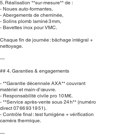
5. Réalisation **sur‑mesure** de :
- Noues auto‑formantes,
- Abergements de cheminée,
- Solins plomb laminé 3 mm,
- Bavettes inox pour VMC.
Chaque fin de journée : bâchage intégral +
nettoyage.
---
## 4. Garanties & engagements
- **Garantie décennale AXA** couvrant
matériel et main‑d’œuvre.
- Responsabilité civile pro 10 M€.
- **Service après‑vente sous 24 h** (numéro
direct 07 66 93 19 51).
- Contrôle final : test fumigène + vérification
caméra thermique.
---