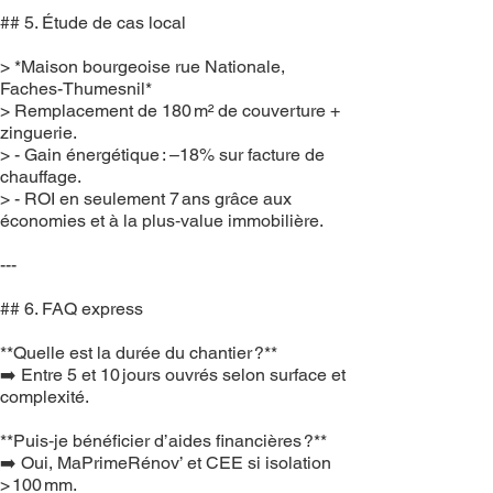
## 5. Étude de cas local
> *Maison bourgeoise rue Nationale,
Faches-Thumesnil*
> Remplacement de 180 m² de couverture +
zinguerie.
> - Gain énergétique : –18% sur facture de
chauffage.
> - ROI en seulement 7 ans grâce aux
économies et à la plus‑value immobilière.
---
## 6. FAQ express
**Quelle est la durée du chantier ?**
➡️ Entre 5 et 10 jours ouvrés selon surface et
complexité.
**Puis‑je bénéficier d’aides financières ?**
➡️ Oui, MaPrimeRénov’ et CEE si isolation
> 100 mm.