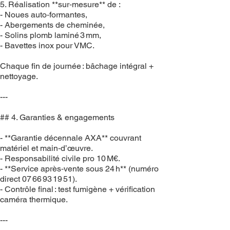
5. Réalisation **sur‑mesure** de :
- Noues auto‑formantes,
- Abergements de cheminée,
- Solins plomb laminé 3 mm,
- Bavettes inox pour VMC.
Chaque fin de journée : bâchage intégral +
nettoyage.
---
## 4. Garanties & engagements
- **Garantie décennale AXA** couvrant
matériel et main‑d’œuvre.
- Responsabilité civile pro 10 M€.
- **Service après‑vente sous 24 h** (numéro
direct 07 66 93 19 51).
- Contrôle final : test fumigène + vérification
caméra thermique.
---