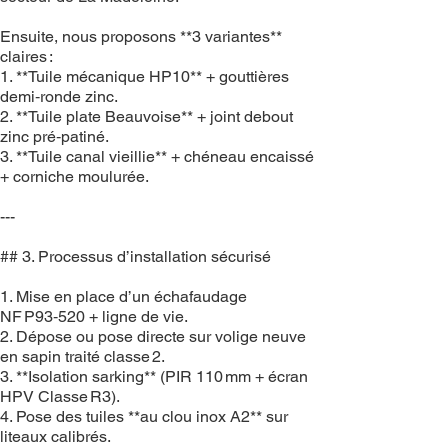
Ensuite, nous proposons **3 variantes**
claires :
1. **Tuile mécanique HP10** + gouttières
demi‑ronde zinc.
2. **Tuile plate Beauvoise** + joint debout
zinc pré‑patiné.
3. **Tuile canal vieillie** + chéneau encaissé
+ corniche moulurée.
---
## 3. Processus d’installation sécurisé
1. Mise en place d’un échafaudage
NF P93‑520 + ligne de vie.
2. Dépose ou pose directe sur volige neuve
en sapin traité classe 2.
3. **Isolation sarking** (PIR 110 mm + écran
HPV Classe R3).
4. Pose des tuiles **au clou inox A2** sur
liteaux calibrés.