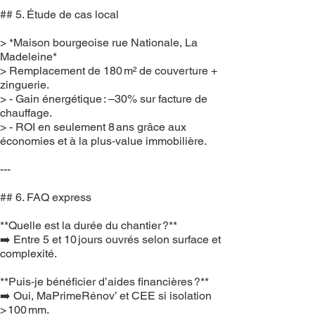
## 5. Étude de cas local
> *Maison bourgeoise rue Nationale, La
Madeleine*
> Remplacement de 180 m² de couverture +
zinguerie.
> - Gain énergétique : –30% sur facture de
chauffage.
> - ROI en seulement 8 ans grâce aux
économies et à la plus‑value immobilière.
---
## 6. FAQ express
**Quelle est la durée du chantier ?**
➡️ Entre 5 et 10 jours ouvrés selon surface et
complexité.
**Puis‑je bénéficier d’aides financières ?**
➡️ Oui, MaPrimeRénov’ et CEE si isolation
> 100 mm.