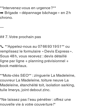
**Intervenez‑vous en urgence ?**
➡️ Brigade « dépannage bâchage » en 2 h
chrono.
---
## 7. Votre prochain pas
📞 **Appelez‑nous au 07 66 93 19 51** ou
remplissez le formulaire « Devis Express ».
Sous 48 h, vous recevez : devis détaillé
ligne par ligne + planning prévisionnel +
book matériaux.
**Mots‑clés SEO** : zinguerie La Madeleine,
couvreur La Madeleine, toiture neuve La
Madeleine, étanchéité toit, isolation sarking,
tuile Imerys, joint debout zinc.
*Ne laissez pas l’eau pénétrer : offrez une
nouvelle vie à votre couverture !*