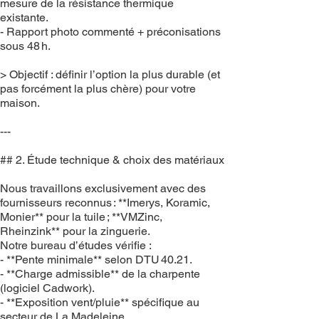
mesure de la résistance thermique
existante.
- Rapport photo commenté + préconisations
sous 48 h.
> Objectif : définir l’option la plus durable (et
pas forcément la plus chère) pour votre
maison.
---
## 2. Étude technique & choix des matériaux
Nous travaillons exclusivement avec des
fournisseurs reconnus : **Imerys, Koramic,
Monier** pour la tuile ; **VMZinc,
Rheinzink** pour la zinguerie.
Notre bureau d’études vérifie :
- **Pente minimale** selon DTU 40.21.
- **Charge admissible** de la charpente
(logiciel Cadwork).
- **Exposition vent/pluie** spécifique au
secteur de La Madeleine.