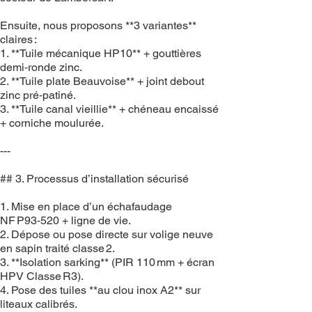
Ensuite, nous proposons **3 variantes**
claires :
1. **Tuile mécanique HP10** + gouttières
demi‑ronde zinc.
2. **Tuile plate Beauvoise** + joint debout
zinc pré‑patiné.
3. **Tuile canal vieillie** + chéneau encaissé
+ corniche moulurée.
---
## 3. Processus d’installation sécurisé
1. Mise en place d’un échafaudage
NF P93‑520 + ligne de vie.
2. Dépose ou pose directe sur volige neuve
en sapin traité classe 2.
3. **Isolation sarking** (PIR 110 mm + écran
HPV Classe R3).
4. Pose des tuiles **au clou inox A2** sur
liteaux calibrés.