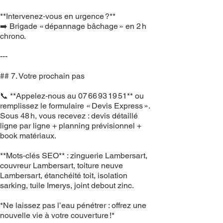
**Intervenez‑vous en urgence ?**
➡️ Brigade « dépannage bâchage » en 2 h
chrono.
---
## 7. Votre prochain pas
📞 **Appelez‑nous au 07 66 93 19 51** ou
remplissez le formulaire « Devis Express ».
Sous 48 h, vous recevez : devis détaillé
ligne par ligne + planning prévisionnel +
book matériaux.
**Mots‑clés SEO** : zinguerie Lambersart,
couvreur Lambersart, toiture neuve
Lambersart, étanchéité toit, isolation
sarking, tuile Imerys, joint debout zinc.
*Ne laissez pas l’eau pénétrer : offrez une
nouvelle vie à votre couverture !*