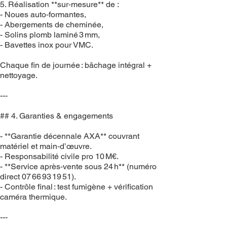
5. Réalisation **sur‑mesure** de :
- Noues auto‑formantes,
- Abergements de cheminée,
- Solins plomb laminé 3 mm,
- Bavettes inox pour VMC.
Chaque fin de journée : bâchage intégral +
nettoyage.
---
## 4. Garanties & engagements
- **Garantie décennale AXA** couvrant
matériel et main‑d’œuvre.
- Responsabilité civile pro 10 M€.
- **Service après‑vente sous 24 h** (numéro
direct 07 66 93 19 51).
- Contrôle final : test fumigène + vérification
caméra thermique.
---