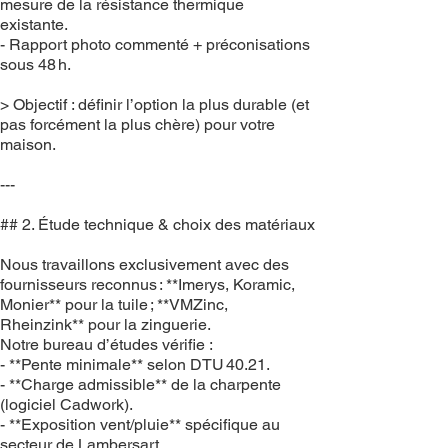
mesure de la résistance thermique
existante.
- Rapport photo commenté + préconisations
sous 48 h.
> Objectif : définir l’option la plus durable (et
pas forcément la plus chère) pour votre
maison.
---
## 2. Étude technique & choix des matériaux
Nous travaillons exclusivement avec des
fournisseurs reconnus : **Imerys, Koramic,
Monier** pour la tuile ; **VMZinc,
Rheinzink** pour la zinguerie.
Notre bureau d’études vérifie :
- **Pente minimale** selon DTU 40.21.
- **Charge admissible** de la charpente
(logiciel Cadwork).
- **Exposition vent/pluie** spécifique au
secteur de Lambersart.