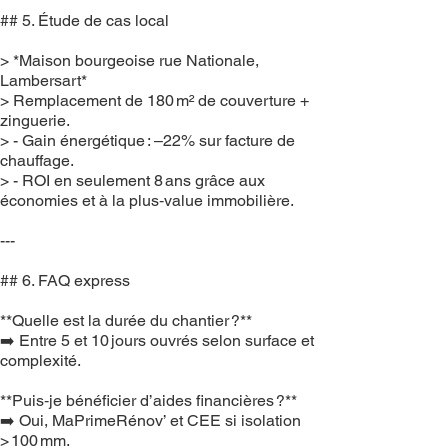
## 5. Étude de cas local
> *Maison bourgeoise rue Nationale,
Lambersart*
> Remplacement de 180 m² de couverture +
zinguerie.
> - Gain énergétique : –22% sur facture de
chauffage.
> - ROI en seulement 8 ans grâce aux
économies et à la plus‑value immobilière.
---
## 6. FAQ express
**Quelle est la durée du chantier ?**
➡️ Entre 5 et 10 jours ouvrés selon surface et
complexité.
**Puis‑je bénéficier d’aides financières ?**
➡️ Oui, MaPrimeRénov’ et CEE si isolation
> 100 mm.