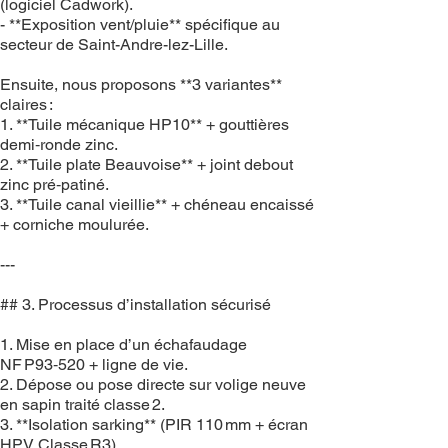
(logiciel Cadwork).
- **Exposition vent/pluie** spécifique au
secteur de Saint-Andre-lez-Lille.
Ensuite, nous proposons **3 variantes**
claires :
1. **Tuile mécanique HP10** + gouttières
demi‑ronde zinc.
2. **Tuile plate Beauvoise** + joint debout
zinc pré‑patiné.
3. **Tuile canal vieillie** + chéneau encaissé
+ corniche moulurée.
---
## 3. Processus d’installation sécurisé
1. Mise en place d’un échafaudage
NF P93‑520 + ligne de vie.
2. Dépose ou pose directe sur volige neuve
en sapin traité classe 2.
3. **Isolation sarking** (PIR 110 mm + écran
HPV Classe R3).