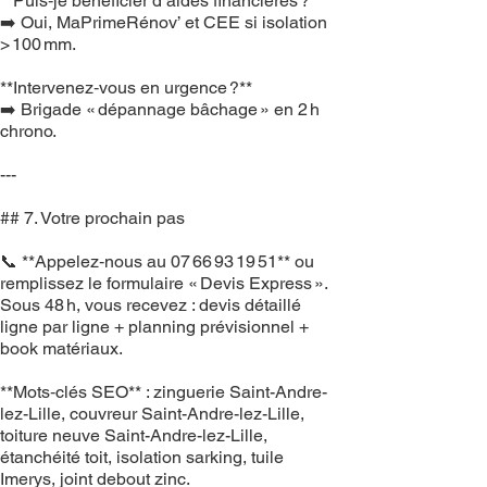
**Puis‑je bénéficier d’aides financières ?**
➡️ Oui, MaPrimeRénov’ et CEE si isolation
> 100 mm.
**Intervenez‑vous en urgence ?**
➡️ Brigade « dépannage bâchage » en 2 h
chrono.
---
## 7. Votre prochain pas
📞 **Appelez‑nous au 07 66 93 19 51** ou
remplissez le formulaire « Devis Express ».
Sous 48 h, vous recevez : devis détaillé
ligne par ligne + planning prévisionnel +
book matériaux.
**Mots‑clés SEO** : zinguerie Saint-Andre-
lez-Lille, couvreur Saint-Andre-lez-Lille,
toiture neuve Saint-Andre-lez-Lille,
étanchéité toit, isolation sarking, tuile
Imerys, joint debout zinc.