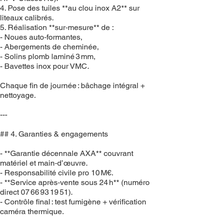
4. Pose des tuiles **au clou inox A2** sur
liteaux calibrés.
5. Réalisation **sur‑mesure** de :
- Noues auto‑formantes,
- Abergements de cheminée,
- Solins plomb laminé 3 mm,
- Bavettes inox pour VMC.
Chaque fin de journée : bâchage intégral +
nettoyage.
---
## 4. Garanties & engagements
- **Garantie décennale AXA** couvrant
matériel et main‑d’œuvre.
- Responsabilité civile pro 10 M€.
- **Service après‑vente sous 24 h** (numéro
direct 07 66 93 19 51).
- Contrôle final : test fumigène + vérification
caméra thermique.