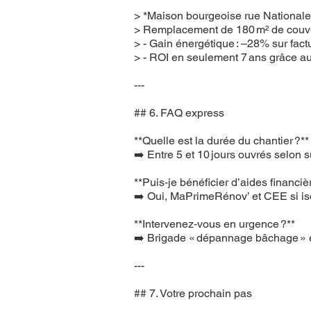
> *Maison bourgeoise rue Nationale
> Remplacement de 180 m² de couver
> - Gain énergétique : –28% sur fact
> - ROI en seulement 7 ans grâce au
---
## 6. FAQ express
**Quelle est la durée du chantier ?**
➡️ Entre 5 et 10 jours ouvrés selon s
**Puis‑je bénéficier d’aides financiè
➡️ Oui, MaPrimeRénov’ et CEE si is
**Intervenez‑vous en urgence ?**
➡️ Brigade « dépannage bâchage » e
---
## 7. Votre prochain pas