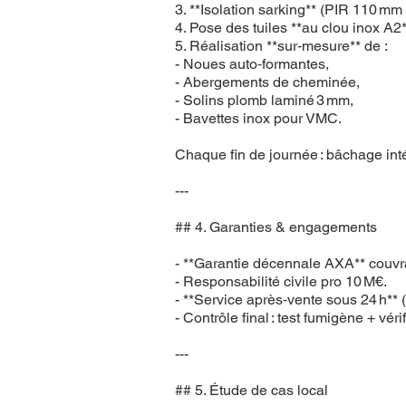
3. **Isolation sarking** (PIR 110 m
4. Pose des tuiles **au clou inox A2**
5. Réalisation **sur‑mesure** de :
- Noues auto‑formantes,
- Abergements de cheminée,
- Solins plomb laminé 3 mm,
- Bavettes inox pour VMC.
Chaque fin de journée : bâchage int
---
## 4. Garanties & engagements
- **Garantie décennale AXA** couvr
- Responsabilité civile pro 10 M€.
- **Service après‑vente sous 24 h** 
- Contrôle final : test fumigène + vé
---
## 5. Étude de cas local