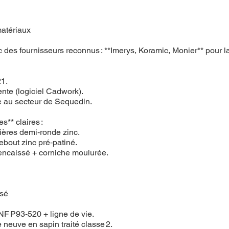
matériaux
des fournisseurs reconnus : **Imerys, Koramic, Monier** pour la
1.
nte (logiciel Cadwork).
ue au secteur de Sequedin.
s** claires :
ières demi‑ronde zinc.
debout zinc pré‑patiné.
u encaissé + corniche moulurée.
isé
NF P93‑520 + ligne de vie.
 neuve en sapin traité classe 2.