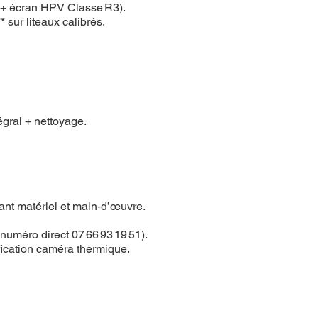
m + écran HPV Classe R3).
 sur liteaux calibrés.
égral + nettoyage.
ant matériel et main‑d’œuvre.
(numéro direct 07 66 93 19 51).
rification caméra thermique.