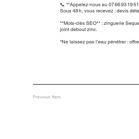
📞 **Appelez‑nous au 07 66 93 19 51*
Sous 48 h, vous recevez : devis déta
**Mots‑clés SEO** : zinguerie Sequed
joint debout zinc.
*Ne laissez pas l’eau pénétrer : offr
Previous Item