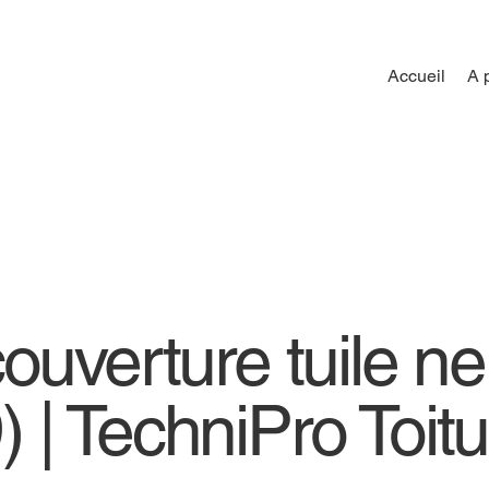
Accueil
A 
couverture tuile n
 | TechniPro Toitu