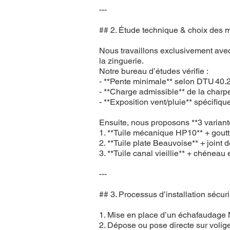
---
## 2. Étude technique & choix des 
Nous travaillons exclusivement avec 
la zinguerie.
Notre bureau d’études vérifie :
- **Pente minimale** selon DTU 40.2
- **Charge admissible** de la charpe
- **Exposition vent/pluie** spécifiq
Ensuite, nous proposons **3 variante
1. **Tuile mécanique HP10** + goutt
2. **Tuile plate Beauvoise** + joint 
3. **Tuile canal vieillie** + chénea
---
## 3. Processus d’installation sécur
1. Mise en place d’un échafaudage 
2. Dépose ou pose directe sur volige