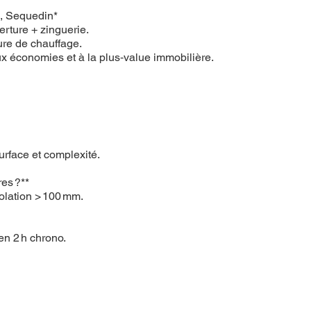
, Sequedin*
ture + zinguerie.
ure de chauffage.
x économies et à la plus‑value immobilière.
urface et complexité.
res ?**
olation > 100 mm.
n 2 h chrono.