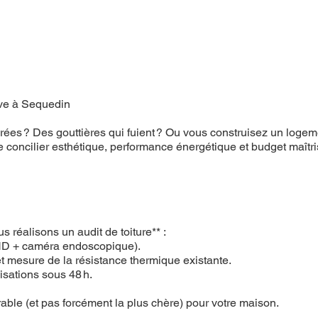
uve à Sequedin
rées ? Des gouttières qui fuient ? Ou vous construisez un loge
 concilier esthétique, performance énergétique et budget maîtr
s réalisons un audit de toiture** :
e HD + caméra endoscopique).
 mesure de la résistance thermique existante.
sations sous 48 h.
durable (et pas forcément la plus chère) pour votre maison.