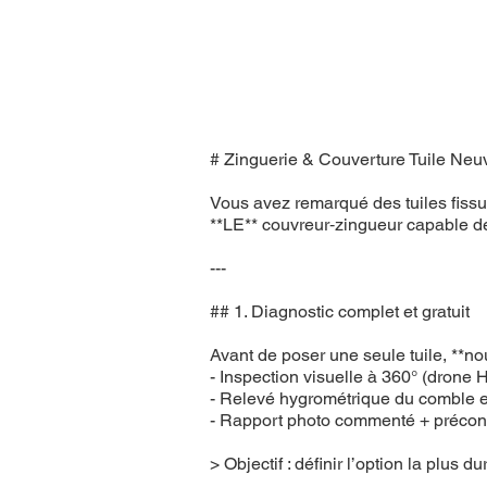
# Zinguerie & Couverture Tuile Ne
Vous avez remarqué des tuiles fissu
**LE** couvreur‑zingueur capable de
---
## 1. Diagnostic complet et gratuit
Avant de poser une seule tuile, **nou
- Inspection visuelle à 360° (dron
- Relevé hygrométrique du comble et
- Rapport photo commenté + préconi
> Objectif : définir l’option la plus 