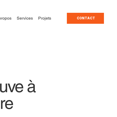
propos
Services
Projets
CONTACT
euve à
re