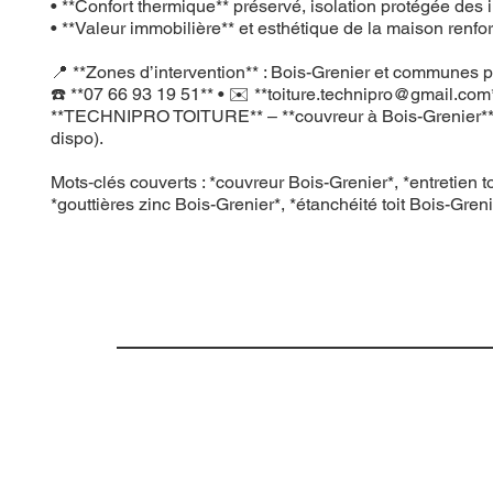
• **Confort thermique** préservé, isolation protégée des in
• **Valeur immobilière** et esthétique de la maison renfo
📍 **Zones d’intervention** : Bois-Grenier et communes pr
☎️ **07 66 93 19 51** • ✉️ **
toiture.technipro@gmail.com
**TECHNIPRO TOITURE** – **couvreur à Bois-Grenier**, **en
dispo).
Mots‑clés couverts : *couvreur Bois-Grenier*, *entretien t
*gouttières zinc Bois-Grenier*, *étanchéité toit Bois-Greni