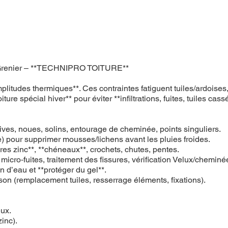
ois-Grenier – **TECHNIPRO TOITURE**
amplitudes thermiques**. Ces contraintes fatiguent tuiles/ardoise
re spécial hiver** pour éviter **infiltrations, fuites, tuiles cass
, rives, noues, solins, entourage de cheminée, points singuliers.
 pour supprimer mousses/lichens avant les pluies froides.
ères zinc**, **chéneaux**, crochets, chutes, pentes.
n micro‑fuites, traitement des fissures, vérification Velux/cheminé
on d’eau et **protéger du gel**.
ison (remplacement tuiles, resserrage éléments, fixations).
eux.
zinc).