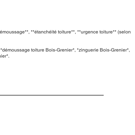
émoussage**, **étanchéité toiture**, **urgence toiture** (selon
*, *démoussage toiture Bois-Grenier*, *zinguerie Bois-Grenier*,
ier*.