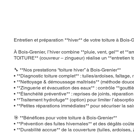
Entretien et préparation **hiver** de votre toiture à B
À Bois-Grenier, l’hiver combine **pluie, vent, gel** et **
TOITURE** (couvreur – zingueur) réalise un **entretien toitu
🔧 **Nos prestations “toiture hiver” à Bois-Grenier**
• **Diagnostic toiture complet** : tuiles/ardoises, faîtage
• **Nettoyage & démoussage maîtrisés** (méthode douce)
• **Zinguerie et évacuation des eaux** : contrôle **goutti
• **Étanchéité préventive** : reprises de joints, réparatio
• **Traitement hydrofuge** (option) pour limiter l’absorpti
• **Petites réparations immédiates** pour sécuriser la sa
🎯 **Bénéfices pour votre toiture à Bois-Grenier**
• **Prévention des fuites hivernales** et des dégâts coût
• **Durabilité accrue** de la couverture (tuiles, ardoises, 