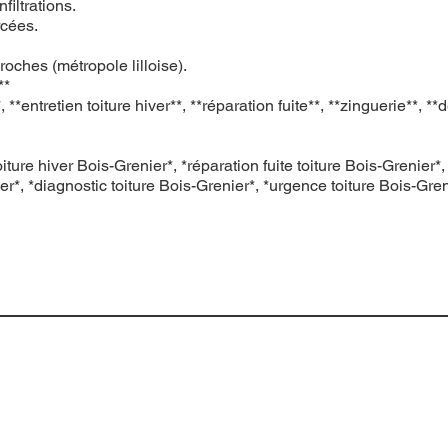
filtrations.
rcées.
oches (métropole lilloise).
**
tretien toiture hiver**, **réparation fuite**, **zinguerie**, **d
oiture hiver Bois-Grenier*, *réparation fuite toiture Bois-Grenier
er*, *diagnostic toiture Bois-Grenier*, *urgence toiture Bois-Gren