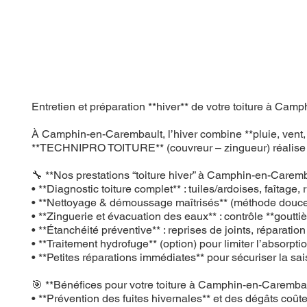
Entretien et préparation **hiver** de votre toiture à
À Camphin-en-Carembault, l’hiver combine **pluie, vent, ge
**TECHNIPRO TOITURE** (couvreur – zingueur) réalise un **e
🔧 **Nos prestations “toiture hiver” à Camphin-en-Caremb
• **Diagnostic toiture complet** : tuiles/ardoises, faîtage
• **Nettoyage & démoussage maîtrisés** (méthode douce)
• **Zinguerie et évacuation des eaux** : contrôle **goutti
• **Étanchéité préventive** : reprises de joints, réparatio
• **Traitement hydrofuge** (option) pour limiter l’absorpti
• **Petites réparations immédiates** pour sécuriser la sa
🎯 **Bénéfices pour votre toiture à Camphin-en-Carembau
• **Prévention des fuites hivernales** et des dégâts coût