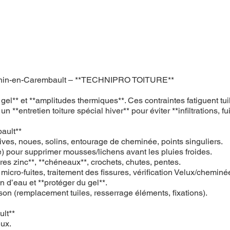
 Camphin-en-Carembault – **TECHNIPRO TOITURE**
l** et **amplitudes thermiques**. Ces contraintes fatiguent tuile
ntretien toiture spécial hiver** pour éviter **infiltrations, fuit
ault**
, rives, noues, solins, entourage de cheminée, points singuliers.
 pour supprimer mousses/lichens avant les pluies froides.
ères zinc**, **chéneaux**, crochets, chutes, pentes.
n micro‑fuites, traitement des fissures, vérification Velux/cheminé
on d’eau et **protéger du gel**.
ison (remplacement tuiles, resserrage éléments, fixations).
lt**
eux.