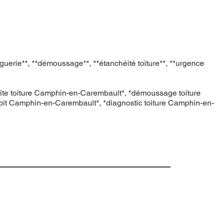
uerie**, **démoussage**, **étanchéité toiture**, **urgence
uite toiture Camphin-en-Carembault*, *démoussage toiture
it Camphin-en-Carembault*, *diagnostic toiture Camphin-en-