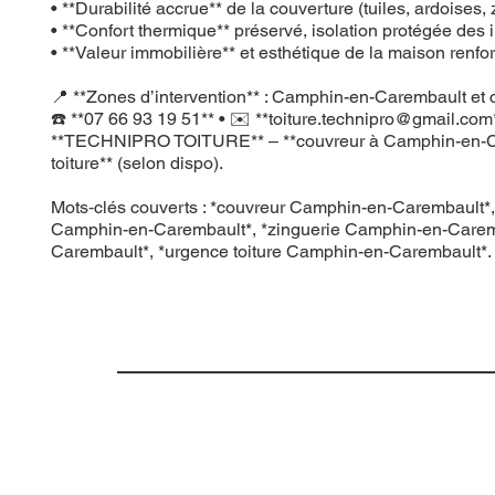
• **Durabilité accrue** de la couverture (tuiles, ardoises, 
• **Confort thermique** préservé, isolation protégée des in
• **Valeur immobilière** et esthétique de la maison renfo
📍 **Zones d’intervention** : Camphin-en-Carembault et 
☎️ **07 66 93 19 51** • ✉️ **
toiture.technipro@gmail.com
**TECHNIPRO TOITURE** – **couvreur à Camphin-en-Carembau
toiture** (selon dispo).
Mots‑clés couverts : *couvreur Camphin-en-Carembault*, 
Camphin-en-Carembault*, *zinguerie Camphin-en-Caremba
Carembault*, *urgence toiture Camphin-en-Carembault*.