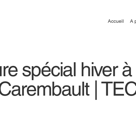
Accueil
A 
ure spécial hiver à
Carembault | T