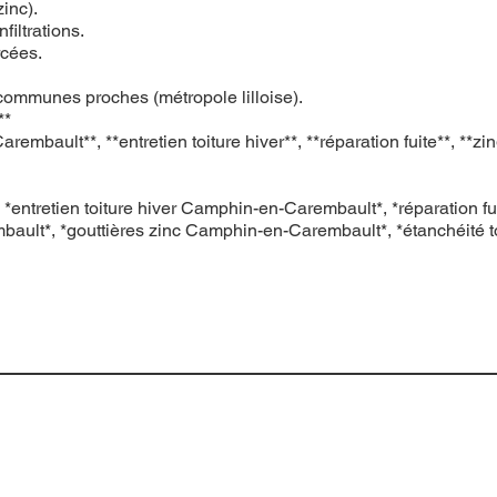
zinc).
filtrations.
rcées.
communes proches (métropole lilloise).
**
lt**, **entretien toiture hiver**, **réparation fuite**, **zing
*entretien toiture hiver Camphin-en-Carembault*, *réparation f
ult*, *gouttières zinc Camphin-en-Carembault*, *étanchéité to