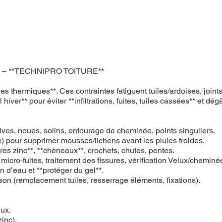
arvin – **TECHNIPRO TOITURE**
tudes thermiques**. Ces contraintes fatiguent tuiles/ardoises, j
hiver** pour éviter **infiltrations, fuites, tuiles cassées** et dégâ
, rives, noues, solins, entourage de cheminée, points singuliers.
 pour supprimer mousses/lichens avant les pluies froides.
ères zinc**, **chéneaux**, crochets, chutes, pentes.
n micro‑fuites, traitement des fissures, vérification Velux/cheminé
on d’eau et **protéger du gel**.
ison (remplacement tuiles, resserrage éléments, fixations).
eux.
zinc).