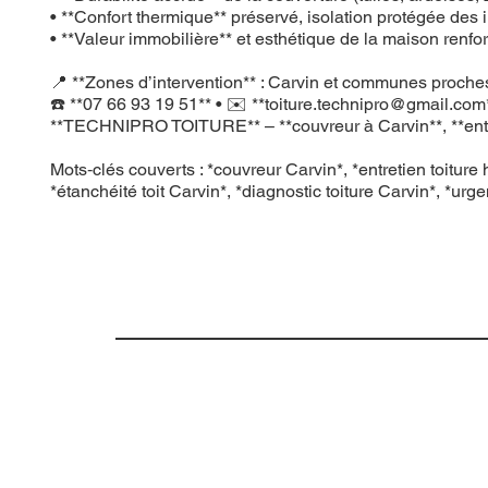
• **Confort thermique** préservé, isolation protégée des in
• **Valeur immobilière** et esthétique de la maison renfo
📍 **Zones d’intervention** : Carvin et communes proches 
☎️ **07 66 93 19 51** • ✉️ **
toiture.technipro@gmail.com
**TECHNIPRO TOITURE** – **couvreur à Carvin**, **entretien
Mots‑clés couverts : *couvreur Carvin*, *entretien toiture 
*étanchéité toit Carvin*, *diagnostic toiture Carvin*, *urge