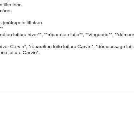
filtrations.
rcées.
(métropole lilloise).
**
 toiture hiver**, **réparation fuite**, **zinguerie**, **démouss
hiver Carvin*, *réparation fuite toiture Carvin*, *démoussage toit
nce toiture Carvin*.