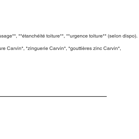
age**, **étanchéité toiture**, **urgence toiture** (selon dispo).
ure Carvin*, *zinguerie Carvin*, *gouttières zinc Carvin*,