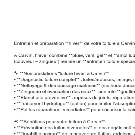
Entretien et préparation **hiver** de votre toiture à C
À Carvin, l’hiver combine **pluie, vent, gel** et **ampli
(couvreur – zingueur) réalise un **entretien toiture spécial 
🔧 **Nos prestations “toiture hiver” à Carvin**
• **Diagnostic toiture complet** : tuiles/ardoises, faîtage
• **Nettoyage & démoussage maîtrisés** (méthode douce)
• **Zinguerie et évacuation des eaux** : contrôle **goutti
• **Étanchéité préventive** : reprises de joints, réparatio
• **Traitement hydrofuge** (option) pour limiter l’absorpti
• **Petites réparations immédiates** pour sécuriser la sa
🎯 **Bénéfices pour votre toiture à Carvin**
• **Prévention des fuites hivernales** et des dégâts coût
• **Durabilité accrue** de la couverture (tuiles, ardoises, 