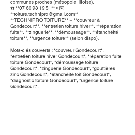
communes proches (métropole lilloise).
☎️ **07 66 93 19 51** • ✉️
**
toiture.technipro@gmail.com
**
**TECHNIPRO TOITURE** – **couvreur à
Gondecourt**, **entretien toiture hiver**, **réparation
fuite**, **zinguerie**, **démoussage**, **étanchéité
toiture**, **urgence toiture** (selon dispo).
Mots‑clés couverts : *couvreur Gondecourt*,
*entretien toiture hiver Gondecourt*, *réparation fuite
toiture Gondecourt*, *démoussage toiture
Gondecourt*, *zinguerie Gondecourt*, *gouttières
zinc Gondecourt*, *étanchéité toit Gondecourt*,
*diagnostic toiture Gondecourt*, *urgence toiture
Gondecourt*.