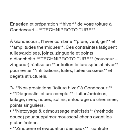
Entretien et préparation **hiver** de votre toiture à
Gondecourt – **TECHNIPRO TOITURE**
À Gondecourt, l’hiver combine **pluie, vent, gel** et
**amplitudes thermiques**. Ces contraintes fatiguent
tuiles/ardoises, joints, zinguerie et points
d’étanchéité. **TECHNIPRO TOITURE** (couvreur –
zingueur) réalise un **entretien toiture spécial hiver**
pour éviter **infiltrations, fuites, tuiles cassées** et
dégâts structurels.
🔧 **Nos prestations “toiture hiver” à Gondecourt**
• **Diagnostic toiture complet** : tuiles/ardoises,
faîtage, rives, noues, solins, entourage de cheminée,
points singuliers.
• **Nettoyage & démoussage maîtrisés** (méthode
douce) pour supprimer mousses/lichens avant les
pluies froides.
• **Zinguerie et évacuation des eaux** : contrôle