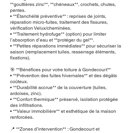
**gouttières zinc**, **chéneaux**, crochets, chutes,
pentes.
• **Étanchéité préventive** : reprises de joints,
réparation micro‑fuites, traitement des fissures,
vérification Velux/cheminées.
• **Traitement hydrofuge** (option) pour limiter
l’absorption d’eau et **protéger du gel**.
• **Petites réparations immédiates** pour sécuriser la
saison (remplacement tuiles, resserrage éléments,
fixations).
🎯 **Bénéfices pour votre toiture à Gondecourt**
• **Prévention des fuites hivernales** et des dégâts
coûteux.
• **Durabilité accrue** de la couverture (tuiles,
ardoises, zinc).
• **Confort thermique** préservé, isolation protégée
des infiltrations.
• **Valeur immobilière** et esthétique de la maison
renforcées.
📍 **Zones d’intervention** : Gondecourt et