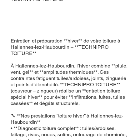
Entretien et préparation **hiver** de votre toiture à
Hallennes-lez-Haubourdin – **TECHNIPRO
TOITURE**
À Hallennes-lez-Haubourdin, l’hiver combine **pluie,
vent, gel** et **amplitudes thermiques**. Ces
contraintes fatiguent tuiles/ardoises, joints, zinguerie
et points d’étanchéité. **TECHNIPRO TOITURE**
(couvreur – zingueur) réalise un **entretien toiture
spécial hiver** pour éviter **infiltrations, fuites, tuiles
cassées** et dégâts structurels.
🔧 **Nos prestations “toiture hiver” à Hallennes-lez-
Haubourdin**
• **Diagnostic toiture complet** : tuiles/ardoises,
faîtage, rives, noues, solins, entourage de cheminée,