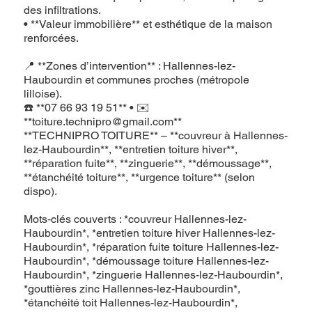
des infiltrations.
• **Valeur immobilière** et esthétique de la maison
renforcées.
📍 **Zones d’intervention** : Hallennes-lez-
Haubourdin et communes proches (métropole
lilloise).
☎️ **07 66 93 19 51** • ✉️
**
toiture.technipro@gmail.com
**
**TECHNIPRO TOITURE** – **couvreur à Hallennes-
lez-Haubourdin**, **entretien toiture hiver**,
**réparation fuite**, **zinguerie**, **démoussage**,
**étanchéité toiture**, **urgence toiture** (selon
dispo).
Mots‑clés couverts : *couvreur Hallennes-lez-
Haubourdin*, *entretien toiture hiver Hallennes-lez-
Haubourdin*, *réparation fuite toiture Hallennes-lez-
Haubourdin*, *démoussage toiture Hallennes-lez-
Haubourdin*, *zinguerie Hallennes-lez-Haubourdin*,
*gouttières zinc Hallennes-lez-Haubourdin*,
*étanchéité toit Hallennes-lez-Haubourdin*,