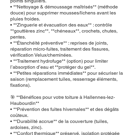
points singuliers.
• **Nettoyage & démoussage maîtrisés** (méthode
douce) pour supprimer mousses/lichens avant les
pluies froides.
• **Zinguerie et évacuation des eaux** : contrôle
**gouttières zinc**, **chéneaux**, crochets, chutes,
pentes.
• **Étanchéité préventive** : reprises de joints,
réparation micro‑fuites, traitement des fissures,
vérification Velux/cheminées.
• **Traitement hydrofuge** (option) pour limiter
l’absorption d’eau et **protéger du gel**.
• **Petites réparations immédiates** pour sécuriser la
saison (remplacement tuiles, resserrage éléments,
fixations).
🎯 **Bénéfices pour votre toiture à Hallennes-lez-
Haubourdin**
• **Prévention des fuites hivernales** et des dégâts
coûteux.
• **Durabilité accrue** de la couverture (tuiles,
ardoises, zinc).
• **Confort thermique** préservé, isolation protégée