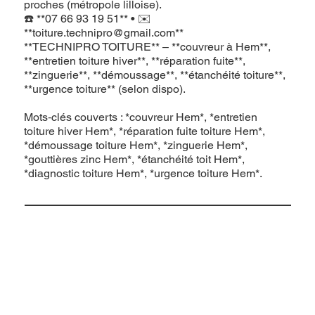
proches (métropole lilloise).
☎️ **07 66 93 19 51** • ✉️
**
toiture.technipro@gmail.com
**
**TECHNIPRO TOITURE** – **couvreur à Hem**,
**entretien toiture hiver**, **réparation fuite**,
**zinguerie**, **démoussage**, **étanchéité toiture**,
**urgence toiture** (selon dispo).
Mots‑clés couverts : *couvreur Hem*, *entretien
toiture hiver Hem*, *réparation fuite toiture Hem*,
*démoussage toiture Hem*, *zinguerie Hem*,
*gouttières zinc Hem*, *étanchéité toit Hem*,
*diagnostic toiture Hem*, *urgence toiture Hem*.