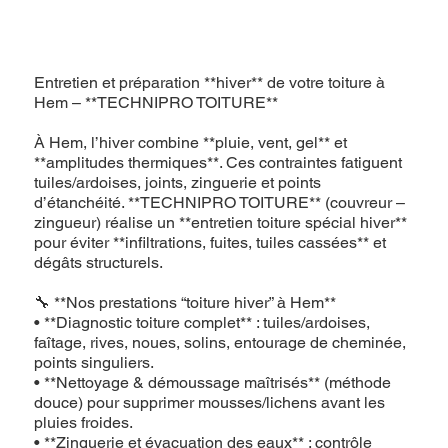
Entretien et préparation **hiver** de votre toiture à
Hem – **TECHNIPRO TOITURE**
À Hem, l’hiver combine **pluie, vent, gel** et
**amplitudes thermiques**. Ces contraintes fatiguent
tuiles/ardoises, joints, zinguerie et points
d’étanchéité. **TECHNIPRO TOITURE** (couvreur –
zingueur) réalise un **entretien toiture spécial hiver**
pour éviter **infiltrations, fuites, tuiles cassées** et
dégâts structurels.
🔧 **Nos prestations “toiture hiver” à Hem**
• **Diagnostic toiture complet** : tuiles/ardoises,
faîtage, rives, noues, solins, entourage de cheminée,
points singuliers.
• **Nettoyage & démoussage maîtrisés** (méthode
douce) pour supprimer mousses/lichens avant les
pluies froides.
• **Zinguerie et évacuation des eaux** : contrôle