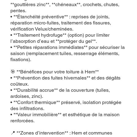
**gouttières zinc**, **chéneaux**, crochets, chutes,
pentes.
• **Étanchéité préventive** : reprises de joints,
réparation micro‑fuites, traitement des fissures,
vérification Velux/cheminées.
• **Traitement hydrofuge** (option) pour limiter
l’absorption d’eau et **protéger du gel**.
• **Petites réparations immédiates** pour sécuriser la
saison (remplacement tuiles, resserrage éléments,
fixations).
🎯 **Bénéfices pour votre toiture à Hem**
• **Prévention des fuites hivernales** et des dégâts
coûteux.
• **Durabilité accrue** de la couverture (tuiles,
ardoises, zinc).
• **Confort thermique** préservé, isolation protégée
des infiltrations.
• **Valeur immobilière** et esthétique de la maison
renforcées.
📍 **Zones d’intervention** : Hem et communes