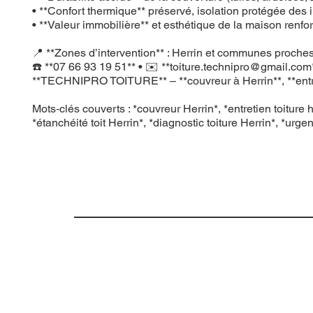
• **Confort thermique** préservé, isolation protégée des in
• **Valeur immobilière** et esthétique de la maison renfo
📍 **Zones d’intervention** : Herrin et communes proches 
☎️ **07 66 93 19 51** • ✉️ **
toiture.technipro@gmail.com
**TECHNIPRO TOITURE** – **couvreur à Herrin**, **entretien
Mots‑clés couverts : *couvreur Herrin*, *entretien toiture h
*étanchéité toit Herrin*, *diagnostic toiture Herrin*, *urgen