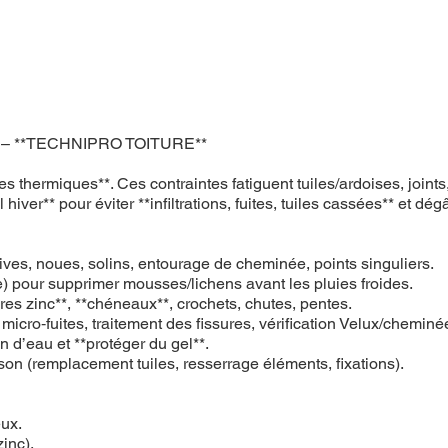
errin – **TECHNIPRO TOITURE**
tudes thermiques**. Ces contraintes fatiguent tuiles/ardoises, j
hiver** pour éviter **infiltrations, fuites, tuiles cassées** et dégâ
, rives, noues, solins, entourage de cheminée, points singuliers.
 pour supprimer mousses/lichens avant les pluies froides.
ères zinc**, **chéneaux**, crochets, chutes, pentes.
n micro‑fuites, traitement des fissures, vérification Velux/cheminé
on d’eau et **protéger du gel**.
ison (remplacement tuiles, resserrage éléments, fixations).
eux.
zinc).