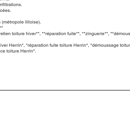
filtrations.
rcées.
(métropole lilloise).
**
 toiture hiver**, **réparation fuite**, **zinguerie**, **démoussa
iver Herrin*, *réparation fuite toiture Herrin*, *démoussage toitur
ce toiture Herrin*.