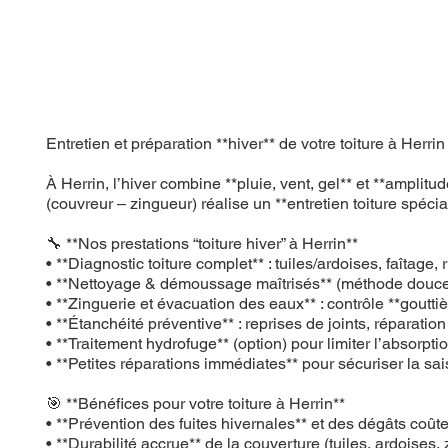
Entretien et préparation **hiver** de votre toiture à H
À Herrin, l’hiver combine **pluie, vent, gel** et **ampli
(couvreur – zingueur) réalise un **entretien toiture spécial 
🔧 **Nos prestations “toiture hiver” à Herrin**
• **Diagnostic toiture complet** : tuiles/ardoises, faîtage
• **Nettoyage & démoussage maîtrisés** (méthode douce)
• **Zinguerie et évacuation des eaux** : contrôle **goutti
• **Étanchéité préventive** : reprises de joints, réparatio
• **Traitement hydrofuge** (option) pour limiter l’absorpti
• **Petites réparations immédiates** pour sécuriser la sa
🎯 **Bénéfices pour votre toiture à Herrin**
• **Prévention des fuites hivernales** et des dégâts coût
• **Durabilité accrue** de la couverture (tuiles, ardoises, 