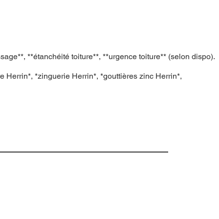
ge**, **étanchéité toiture**, **urgence toiture** (selon dispo).
e Herrin*, *zinguerie Herrin*, *gouttières zinc Herrin*,