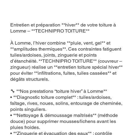
Entretien et préparation **hiver** de votre toiture à
Lomme – **TECHNIPRO TOITURE**
À Lomme, l’hiver combine **pluie, vent, gel** et
**amplitudes thermiques**. Ces contraintes fatiguent
tuiles/ardoises, joints, zinguerie et points
d’étanchéité. **TECHNIPRO TOITURE** (couvreur –
zingueur) réalise un **entretien toiture spécial hiver**
pour éviter **infiltrations, fuites, tuiles cassées** et
dégâts structurels.
🔧 **Nos prestations “toiture hiver” à Lomme**
• **Diagnostic toiture complet** : tuiles/ardoises,
faîtage, rives, noues, solins, entourage de cheminée,
points singuliers.
• **Nettoyage & démoussage maîtrisés** (méthode
douce) pour supprimer mousses/lichens avant les
pluies froides.
• **Zinguerie et évacuation des eaux** : contrôle