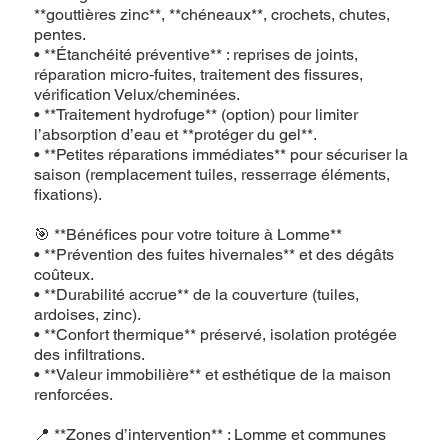
**gouttières zinc**, **chéneaux**, crochets, chutes,
pentes.
• **Étanchéité préventive** : reprises de joints,
réparation micro‑fuites, traitement des fissures,
vérification Velux/cheminées.
• **Traitement hydrofuge** (option) pour limiter
l’absorption d’eau et **protéger du gel**.
• **Petites réparations immédiates** pour sécuriser la
saison (remplacement tuiles, resserrage éléments,
fixations).
🎯 **Bénéfices pour votre toiture à Lomme**
• **Prévention des fuites hivernales** et des dégâts
coûteux.
• **Durabilité accrue** de la couverture (tuiles,
ardoises, zinc).
• **Confort thermique** préservé, isolation protégée
des infiltrations.
• **Valeur immobilière** et esthétique de la maison
renforcées.
📍 **Zones d’intervention** : Lomme et communes