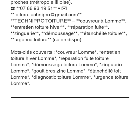
proches (métropole lilloise).
☎️ **07 66 93 19 51** • ✉️
**
toiture.technipro@gmail.com
**
**TECHNIPRO TOITURE** – **couvreur à Lomme**,
**entretien toiture hiver**, **réparation fuite**,
**zinguerie**, **démoussage**, **étanchéité toiture**,
**urgence toiture** (selon dispo).
Mots‑clés couverts : *couvreur Lomme*, *entretien
toiture hiver Lomme*, *réparation fuite toiture
Lomme*, *démoussage toiture Lomme*, *zinguerie
Lomme*, *gouttières zinc Lomme*, *étanchéité toit
Lomme*, *diagnostic toiture Lomme*, *urgence toiture
Lomme*.