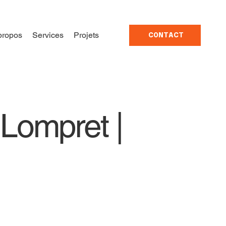
propos
Services
Projets
CONTACT
à Lompret |