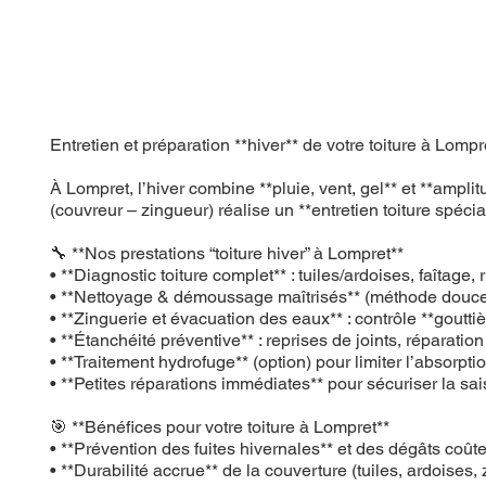
Entretien et préparation **hiver** de votre toiture à 
À Lompret, l’hiver combine **pluie, vent, gel** et **ampl
(couvreur – zingueur) réalise un **entretien toiture spécial 
🔧 **Nos prestations “toiture hiver” à Lompret**
• **Diagnostic toiture complet** : tuiles/ardoises, faîtage
• **Nettoyage & démoussage maîtrisés** (méthode douce)
• **Zinguerie et évacuation des eaux** : contrôle **goutti
• **Étanchéité préventive** : reprises de joints, réparatio
• **Traitement hydrofuge** (option) pour limiter l’absorpti
• **Petites réparations immédiates** pour sécuriser la sa
🎯 **Bénéfices pour votre toiture à Lompret**
• **Prévention des fuites hivernales** et des dégâts coût
• **Durabilité accrue** de la couverture (tuiles, ardoises, 