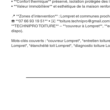
• **Confort thermique** préservé, isolation protégée des in
• **Valeur immobilière** et esthétique de la maison renfo
📍 **Zones d’intervention** : Lompret et communes proches
☎️ **07 66 93 19 51** • ✉️ **
toiture.technipro@gmail.com
**TECHNIPRO TOITURE** – **couvreur à Lompret**, **entreti
dispo).
Mots‑clés couverts : *couvreur Lompret*, *entretien toitur
Lompret*, *étanchéité toit Lompret*, *diagnostic toiture L