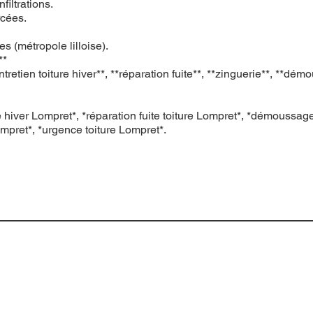
filtrations.
rcées.
 (métropole lilloise).
**
en toiture hiver**, **réparation fuite**, **zinguerie**, **démous
e hiver Lompret*, *réparation fuite toiture Lompret*, *démoussage
ompret*, *urgence toiture Lompret*.