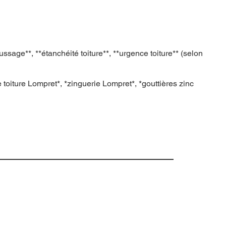
sage**, **étanchéité toiture**, **urgence toiture** (selon
 toiture Lompret*, *zinguerie Lompret*, *gouttières zinc