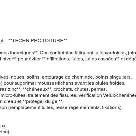
Lompret – **TECHNIPRO TOITURE**
itudes thermiques**. Ces contraintes fatiguent tuiles/ardoises, 
hiver** pour éviter **infiltrations, fuites, tuiles cassées** et dégâ
, rives, noues, solins, entourage de cheminée, points singuliers.
 pour supprimer mousses/lichens avant les pluies froides.
ères zinc**, **chéneaux**, crochets, chutes, pentes.
n micro‑fuites, traitement des fissures, vérification Velux/cheminé
on d’eau et **protéger du gel**.
ison (remplacement tuiles, resserrage éléments, fixations).
eux.
zinc).