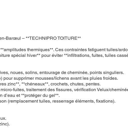
Mons-en-Barœul – **TECHNIPRO TOITURE**
 **amplitudes thermiques**. Ces contraintes fatiguent tuiles/ard
re spécial hiver** pour éviter **infiltrations, fuites, tuiles cass
, rives, noues, solins, entourage de cheminée, points singuliers.
 pour supprimer mousses/lichens avant les pluies froides.
ères zinc**, **chéneaux**, crochets, chutes, pentes.
n micro‑fuites, traitement des fissures, vérification Velux/cheminé
on d’eau et **protéger du gel**.
ison (remplacement tuiles, resserrage éléments, fixations).
eux.
zinc).