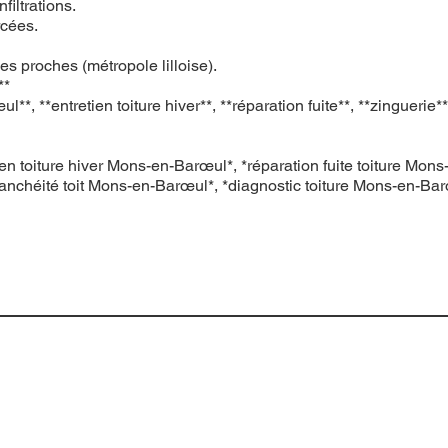
filtrations.
rcées.
s proches (métropole lilloise).
**
entretien toiture hiver**, **réparation fuite**, **zinguerie**,
ien toiture hiver Mons-en-Barœul*, *réparation fuite toiture M
anchéité toit Mons-en-Barœul*, *diagnostic toiture Mons-en-Bar