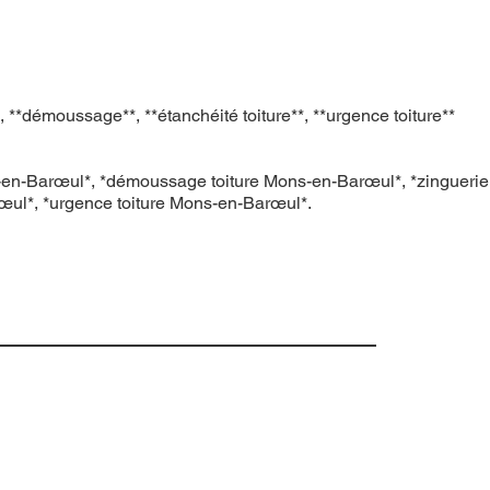
 **démoussage**, **étanchéité toiture**, **urgence toiture**
ons-en-Barœul*, *démoussage toiture Mons-en-Barœul*, *zinguerie
œul*, *urgence toiture Mons-en-Barœul*.