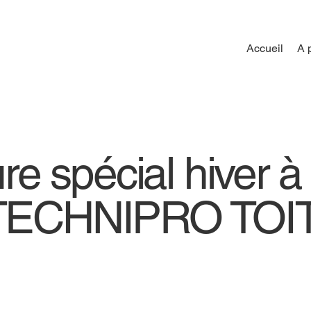
Accueil
A 
ure spécial hiver 
| TECHNIPRO TO