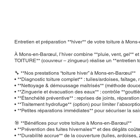
Entretien et préparation **hiver** de votre toiture à 
À Mons-en-Barœul, l’hiver combine **pluie, vent, gel** et
TOITURE** (couvreur – zingueur) réalise un **entretien toitu
🔧 **Nos prestations “toiture hiver” à Mons-en-Barœul**
• **Diagnostic toiture complet** : tuiles/ardoises, faîtage
• **Nettoyage & démoussage maîtrisés** (méthode douce)
• **Zinguerie et évacuation des eaux** : contrôle **goutti
• **Étanchéité préventive** : reprises de joints, réparatio
• **Traitement hydrofuge** (option) pour limiter l’absorpti
• **Petites réparations immédiates** pour sécuriser la sa
🎯 **Bénéfices pour votre toiture à Mons-en-Barœul**
• **Prévention des fuites hivernales** et des dégâts coût
• **Durabilité accrue** de la couverture (tuiles, ardoises, 