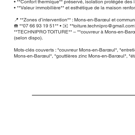
• **Confort thermique** préservé, isolation protégée des in
• **Valeur immobilière** et esthétique de la maison renfo
📍 **Zones d’intervention** : Mons-en-Barœul et commune
☎️ **07 66 93 19 51** • ✉️ **
toiture.technipro@gmail.com
**TECHNIPRO TOITURE** – **couvreur à Mons-en-Barœul**, **
(selon dispo).
Mots‑clés couverts : *couvreur Mons-en-Barœul*, *entret
Mons-en-Barœul*, *gouttières zinc Mons-en-Barœul*, *ét