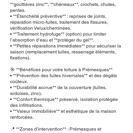
**gouttières zinc**, **chéneaux**, crochets, chutes,
pentes.
• **Étanchéité préventive** : reprises de joints,
réparation micro‑fuites, traitement des fissures,
vérification Velux/cheminées.
• **Traitement hydrofuge** (option) pour limiter
l’absorption d’eau et **protéger du gel**.
• **Petites réparations immédiates** pour sécuriser la
saison (remplacement tuiles, resserrage éléments,
fixations).
🎯 **Bénéfices pour votre toiture à Prémesques**
• **Prévention des fuites hivernales** et des dégâts
coûteux.
• **Durabilité accrue** de la couverture (tuiles,
ardoises, zinc).
• **Confort thermique** préservé, isolation protégée
des infiltrations.
• **Valeur immobilière** et esthétique de la maison
renforcées.
📍 **Zones d’intervention** : Prémesques et