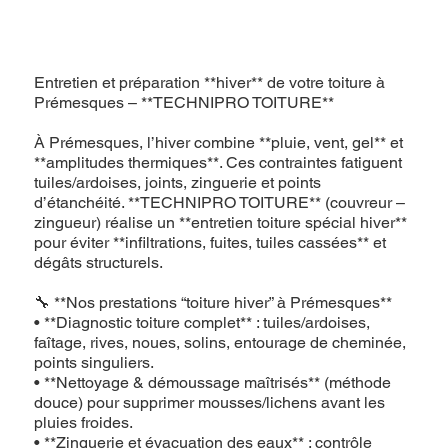
Entretien et préparation **hiver** de votre toiture à
Prémesques – **TECHNIPRO TOITURE**
À Prémesques, l’hiver combine **pluie, vent, gel** et
**amplitudes thermiques**. Ces contraintes fatiguent
tuiles/ardoises, joints, zinguerie et points
d’étanchéité. **TECHNIPRO TOITURE** (couvreur –
zingueur) réalise un **entretien toiture spécial hiver**
pour éviter **infiltrations, fuites, tuiles cassées** et
dégâts structurels.
🔧 **Nos prestations “toiture hiver” à Prémesques**
• **Diagnostic toiture complet** : tuiles/ardoises,
faîtage, rives, noues, solins, entourage de cheminée,
points singuliers.
• **Nettoyage & démoussage maîtrisés** (méthode
douce) pour supprimer mousses/lichens avant les
pluies froides.
• **Zinguerie et évacuation des eaux** : contrôle