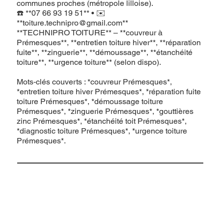
communes proches (métropole lilloise).
☎️ **07 66 93 19 51** • ✉️
**
toiture.technipro@gmail.com
**
**TECHNIPRO TOITURE** – **couvreur à
Prémesques**, **entretien toiture hiver**, **réparation
fuite**, **zinguerie**, **démoussage**, **étanchéité
toiture**, **urgence toiture** (selon dispo).
Mots‑clés couverts : *couvreur Prémesques*,
*entretien toiture hiver Prémesques*, *réparation fuite
toiture Prémesques*, *démoussage toiture
Prémesques*, *zinguerie Prémesques*, *gouttières
zinc Prémesques*, *étanchéité toit Prémesques*,
*diagnostic toiture Prémesques*, *urgence toiture
Prémesques*.