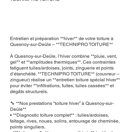
Entretien et préparation **hiver** de votre toiture à
Quesnoy-sur-Deûle – **TECHNIPRO TOITURE**
À Quesnoy-sur-Deûle, l’hiver combine **pluie, vent,
gel** et **amplitudes thermiques**. Ces contraintes
fatiguent tuiles/ardoises, joints, zinguerie et points
d’étanchéité. **TECHNIPRO TOITURE** (couvreur –
zingueur) réalise un **entretien toiture spécial hiver**
pour éviter **infiltrations, fuites, tuiles cassées** et
dégâts structurels.
🔧 **Nos prestations “toiture hiver” à Quesnoy-sur-
Deûle**
• **Diagnostic toiture complet** : tuiles/ardoises,
faîtage, rives, noues, solins, entourage de cheminée,
points singuliers.