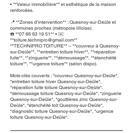
• **Valeur immobilière** et esthétique de la maison
renforcées.
📍 **Zones d’intervention** : Quesnoy-sur-Deûle et
communes proches (métropole lilloise).
☎️ **07 66 93 19 51** • ✉️
**
toiture.technipro@gmail.com
**
**TECHNIPRO TOITURE** – **couvreur à Quesnoy-
sur-Deûle**, **entretien toiture hiver**, **réparation
fuite**, **zinguerie**, **démoussage**, **étanchéité
toiture**, **urgence toiture** (selon dispo).
Mots‑clés couverts : *couvreur Quesnoy-sur-Deûle*,
*entretien toiture hiver Quesnoy-sur-Deûle*,
*réparation fuite toiture Quesnoy-sur-Deûle*,
*démoussage toiture Quesnoy-sur-Deûle*, *zinguerie
Quesnoy-sur-Deûle*, *gouttières zinc Quesnoy-sur-
Deûle*, *étanchéité toit Quesnoy-sur-Deûle*,
*diagnostic toiture Quesnoy-sur-Deûle*, *urgence
toiture Quesnoy-sur-Deûle*.