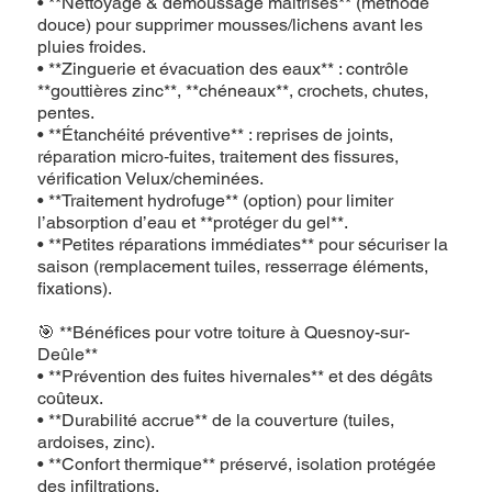
• **Nettoyage & démoussage maîtrisés** (méthode
douce) pour supprimer mousses/lichens avant les
pluies froides.
• **Zinguerie et évacuation des eaux** : contrôle
**gouttières zinc**, **chéneaux**, crochets, chutes,
pentes.
• **Étanchéité préventive** : reprises de joints,
réparation micro‑fuites, traitement des fissures,
vérification Velux/cheminées.
• **Traitement hydrofuge** (option) pour limiter
l’absorption d’eau et **protéger du gel**.
• **Petites réparations immédiates** pour sécuriser la
saison (remplacement tuiles, resserrage éléments,
fixations).
🎯 **Bénéfices pour votre toiture à Quesnoy-sur-
Deûle**
• **Prévention des fuites hivernales** et des dégâts
coûteux.
• **Durabilité accrue** de la couverture (tuiles,
ardoises, zinc).
• **Confort thermique** préservé, isolation protégée
des infiltrations.