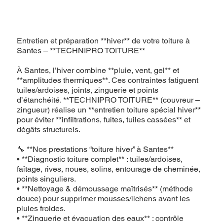
Entretien et préparation **hiver** de votre toiture à
Santes – **TECHNIPRO TOITURE**
À Santes, l’hiver combine **pluie, vent, gel** et
**amplitudes thermiques**. Ces contraintes fatiguent
tuiles/ardoises, joints, zinguerie et points
d’étanchéité. **TECHNIPRO TOITURE** (couvreur –
zingueur) réalise un **entretien toiture spécial hiver**
pour éviter **infiltrations, fuites, tuiles cassées** et
dégâts structurels.
🔧 **Nos prestations “toiture hiver” à Santes**
• **Diagnostic toiture complet** : tuiles/ardoises,
faîtage, rives, noues, solins, entourage de cheminée,
points singuliers.
• **Nettoyage & démoussage maîtrisés** (méthode
douce) pour supprimer mousses/lichens avant les
pluies froides.
• **Zinguerie et évacuation des eaux** : contrôle