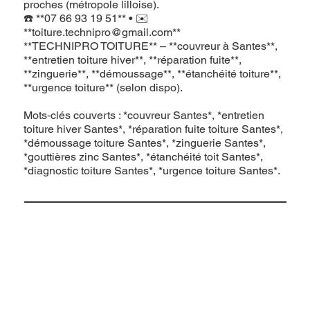
proches (métropole lilloise).
☎️ **07 66 93 19 51** • ✉️
**
toiture.technipro@gmail.com
**
**TECHNIPRO TOITURE** – **couvreur à Santes**,
**entretien toiture hiver**, **réparation fuite**,
**zinguerie**, **démoussage**, **étanchéité toiture**,
**urgence toiture** (selon dispo).
Mots‑clés couverts : *couvreur Santes*, *entretien
toiture hiver Santes*, *réparation fuite toiture Santes*,
*démoussage toiture Santes*, *zinguerie Santes*,
*gouttières zinc Santes*, *étanchéité toit Santes*,
*diagnostic toiture Santes*, *urgence toiture Santes*.