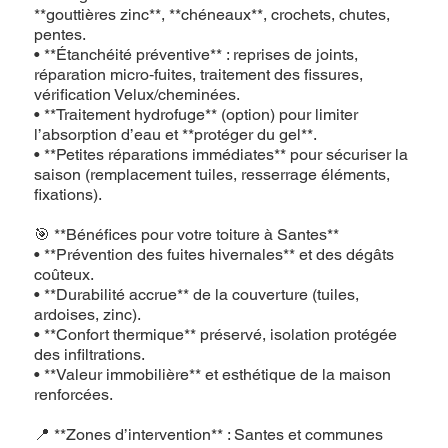
**gouttières zinc**, **chéneaux**, crochets, chutes,
pentes.
• **Étanchéité préventive** : reprises de joints,
réparation micro‑fuites, traitement des fissures,
vérification Velux/cheminées.
• **Traitement hydrofuge** (option) pour limiter
l’absorption d’eau et **protéger du gel**.
• **Petites réparations immédiates** pour sécuriser la
saison (remplacement tuiles, resserrage éléments,
fixations).
🎯 **Bénéfices pour votre toiture à Santes**
• **Prévention des fuites hivernales** et des dégâts
coûteux.
• **Durabilité accrue** de la couverture (tuiles,
ardoises, zinc).
• **Confort thermique** préservé, isolation protégée
des infiltrations.
• **Valeur immobilière** et esthétique de la maison
renforcées.
📍 **Zones d’intervention** : Santes et communes