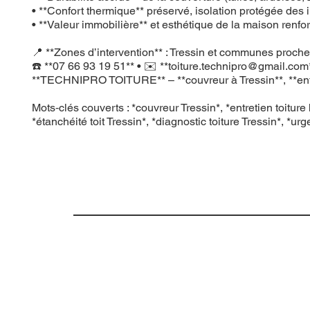
• **Confort thermique** préservé, isolation protégée des in
• **Valeur immobilière** et esthétique de la maison renfo
📍 **Zones d’intervention** : Tressin et communes proches
☎️ **07 66 93 19 51** • ✉️ **
toiture.technipro@gmail.com
**TECHNIPRO TOITURE** – **couvreur à Tressin**, **entretie
Mots‑clés couverts : *couvreur Tressin*, *entretien toiture 
*étanchéité toit Tressin*, *diagnostic toiture Tressin*, *urg