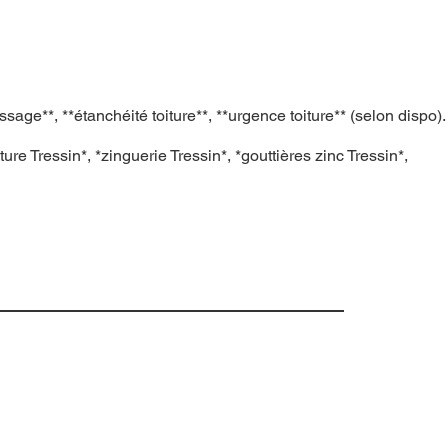
age**, **étanchéité toiture**, **urgence toiture** (selon dispo).
ture Tressin*, *zinguerie Tressin*, *gouttières zinc Tressin*,