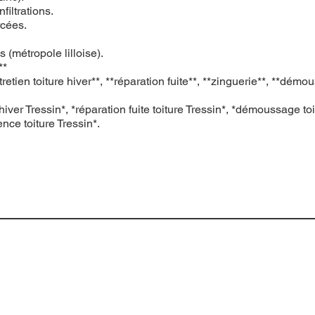
filtrations.
rcées.
 (métropole lilloise).
**
n toiture hiver**, **réparation fuite**, **zinguerie**, **démouss
hiver Tressin*, *réparation fuite toiture Tressin*, *démoussage toi
ence toiture Tressin*.