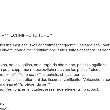
ressin – **TECHNIPRO TOITURE**
itudes thermiques**. Ces contraintes fatiguent tuiles/ardoises, 
hiver** pour éviter **infiltrations, fuites, tuiles cassées** et dégâ
, rives, noues, solins, entourage de cheminée, points singuliers.
 pour supprimer mousses/lichens avant les pluies froides.
ères zinc**, **chéneaux**, crochets, chutes, pentes.
n micro‑fuites, traitement des fissures, vérification Velux/cheminé
on d’eau et **protéger du gel**.
ison (remplacement tuiles, resserrage éléments, fixations).
eux.
zinc).