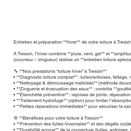
Entretien et préparation **hiver** de votre toiture à T
À Tressin, l’hiver combine **pluie, vent, gel** et **ampl
(couvreur – zingueur) réalise un **entretien toiture spécial 
🔧 **Nos prestations “toiture hiver” à Tressin**
• **Diagnostic toiture complet** : tuiles/ardoises, faîtage
• **Nettoyage & démoussage maîtrisés** (méthode douce)
• **Zinguerie et évacuation des eaux** : contrôle **goutti
• **Étanchéité préventive** : reprises de joints, réparatio
• **Traitement hydrofuge** (option) pour limiter l’absorpti
• **Petites réparations immédiates** pour sécuriser la sa
🎯 **Bénéfices pour votre toiture à Tressin**
• **Prévention des fuites hivernales** et des dégâts coût
• **Durabilité accrue** de la couverture (tuiles, ardoises, 