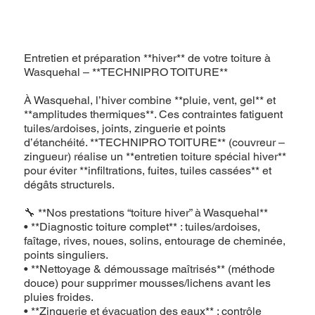
Entretien et préparation **hiver** de votre toiture à
Wasquehal – **TECHNIPRO TOITURE**
À Wasquehal, l’hiver combine **pluie, vent, gel** et
**amplitudes thermiques**. Ces contraintes fatiguent
tuiles/ardoises, joints, zinguerie et points
d’étanchéité. **TECHNIPRO TOITURE** (couvreur –
zingueur) réalise un **entretien toiture spécial hiver**
pour éviter **infiltrations, fuites, tuiles cassées** et
dégâts structurels.
🔧 **Nos prestations “toiture hiver” à Wasquehal**
• **Diagnostic toiture complet** : tuiles/ardoises,
faîtage, rives, noues, solins, entourage de cheminée,
points singuliers.
• **Nettoyage & démoussage maîtrisés** (méthode
douce) pour supprimer mousses/lichens avant les
pluies froides.
• **Zinguerie et évacuation des eaux** : contrôle