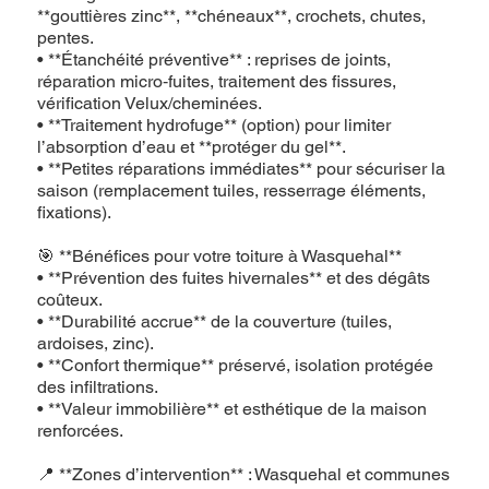
**gouttières zinc**, **chéneaux**, crochets, chutes,
pentes.
• **Étanchéité préventive** : reprises de joints,
réparation micro‑fuites, traitement des fissures,
vérification Velux/cheminées.
• **Traitement hydrofuge** (option) pour limiter
l’absorption d’eau et **protéger du gel**.
• **Petites réparations immédiates** pour sécuriser la
saison (remplacement tuiles, resserrage éléments,
fixations).
🎯 **Bénéfices pour votre toiture à Wasquehal**
• **Prévention des fuites hivernales** et des dégâts
coûteux.
• **Durabilité accrue** de la couverture (tuiles,
ardoises, zinc).
• **Confort thermique** préservé, isolation protégée
des infiltrations.
• **Valeur immobilière** et esthétique de la maison
renforcées.
📍 **Zones d’intervention** : Wasquehal et communes