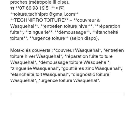
proches (métropole lilloise).
☎️ **07 66 93 19 51** • ✉️
**
toiture.technipro@gmail.com
**
**TECHNIPRO TOITURE** – **couvreur à
Wasquehal**, **entretien toiture hiver**, **réparation
fuite**, **zinguerie**, **démoussage**, **étanchéité
toiture**, **urgence toiture** (selon dispo).
Mots‑clés couverts : *couvreur Wasquehal*, *entretien
toiture hiver Wasquehal*, *réparation fuite toiture
Wasquehal*, *démoussage toiture Wasquehal*,
*zinguerie Wasquehal*, *gouttières zinc Wasquehal*,
*étanchéité toit Wasquehal*, *diagnostic toiture
Wasquehal*, *urgence toiture Wasquehal*.